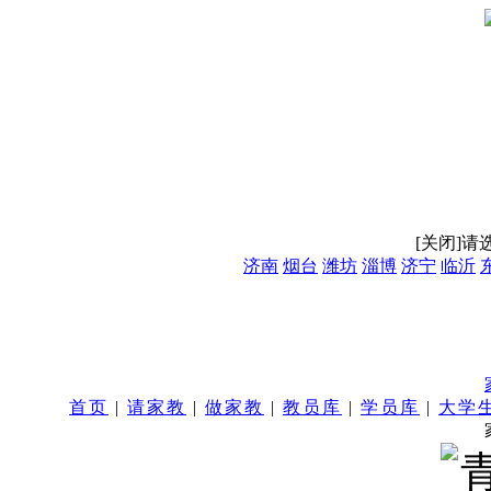
[关闭]
请
济南
烟台
潍坊
淄博
济宁
临沂
首页
|
请家教
|
做家教
|
教员库
|
学员库
|
大学